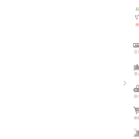
交
景
娱
购