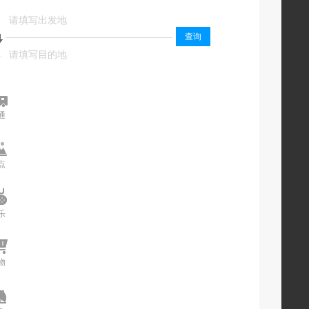
起
起
查询
终
终
通
交通
点
景点
乐
娱乐
物
购物