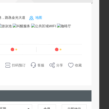
路，路氹金光大道
地图
条点评
69
销量
扫码预订
客服
分享
收藏
不限
含早
立即确定