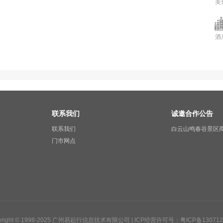
美
酒
联系我们
诚邀合作公告
联系我们
白云山鸣春谷景区
门市网点
yright © 1998-2025 广州易起行信息技术有限公司 |
ICP经营许可号：粤ICP备130712