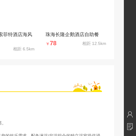
索菲特酒店海风
珠海长隆企鹅酒店自助餐
78
相距
12.5km
￥
相距
6.5km
塔。
足您的娱乐需求。配备淋浴/盆浴组合的独立浴室提供浸