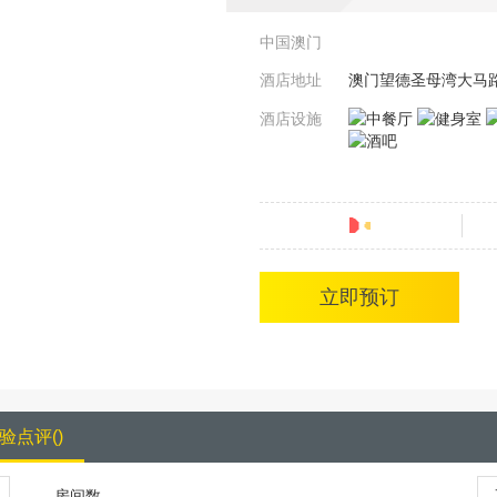
中国澳门
酒店地址
澳门望德圣母湾大马
酒店设施
分
立即预订
验点评
(
)
房间数