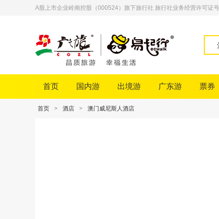
A股上市企业岭南控股（000524）旗下旅行社 旅行社业务经营许可证号：L-
首页
国内游
出境游
广东游
票券
首页
>
酒店
>
澳门威尼斯人酒店