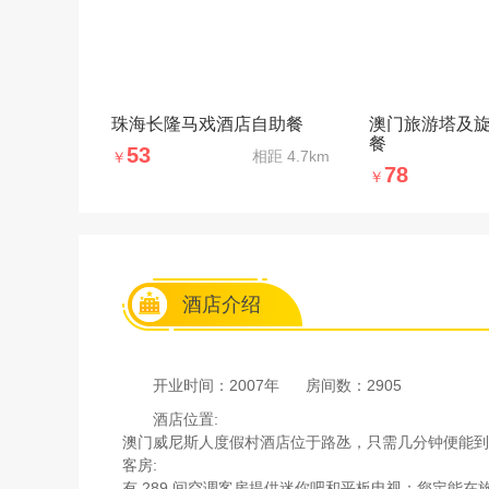
珠海长隆马戏酒店自助餐
澳门旅游塔及
餐
53
相距
4.7km
￥
78
￥
酒店介绍
开业时间：2007年
房间数：2905
酒店位置:
澳门威尼斯人度假村酒店位于路氹，只需几分钟便能到达
客房:
有 289 间空调客房提供迷你吧和平板电视；您定能