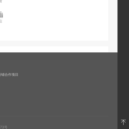
食
美食
店
酒店
商铺合作项目
73号