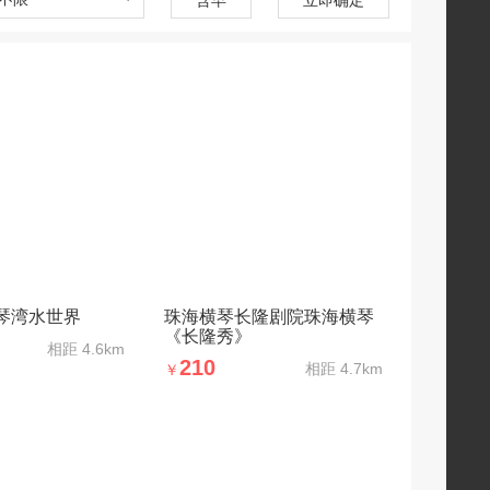
琴湾水世界
珠海横琴长隆剧院珠海横琴
《长隆秀》
相距
4.6km
210
相距
4.7km
￥