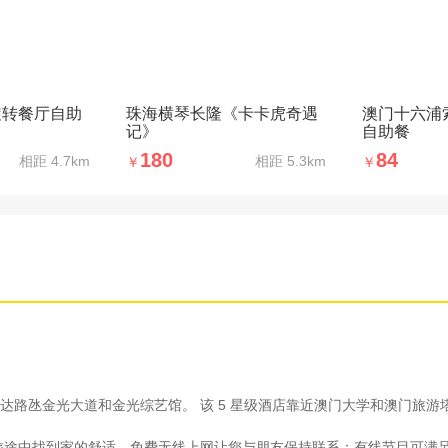
旋转餐厅自助
珠海横琴长隆《卡卡虎奇遇
澳门十六浦
记》
自助餐
180
84
相距
4.7km
相距
5.3km
￥
￥
路氹金光大道和金光综艺馆。 该 5 星级酒店靠近澳门大学和澳门旅游
在旅途中找到家的舒适。免费无线上网让您与朋友保持联系；有线节目可满