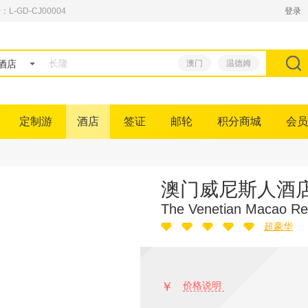
GD-CJ00004
登录
酒店
澳门
温德姆
定制游
酒店
签证
邮轮
积分商城
会员
澳门威尼斯人酒
The Venetian Macao Re
超豪华
￥
价格说明