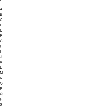
A
B
C
D
E
F
G
H
I
J
K
L
M
N
O
P
Q
R
S