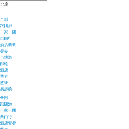
全部
跟团游
一家一团
自由行
酒店套餐
餐券
当地游
邮轮
酒店
票劵
签证
易起购
全部
跟团游
一家一团
自由行
酒店套餐