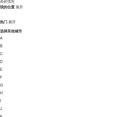
高价优先
我的位置
展开
热门
展开
选择其他城市
A
B
C
D
E
F
G
H
I
J
K