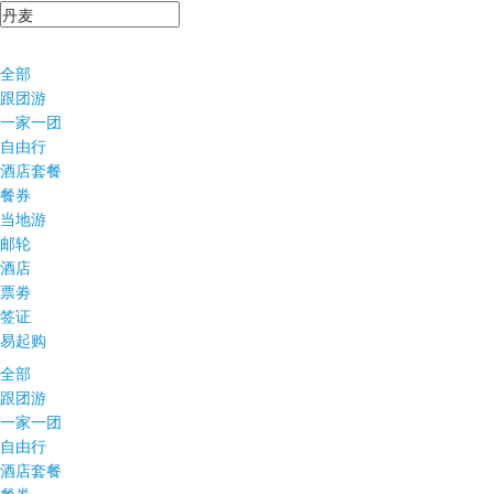
全部
跟团游
一家一团
自由行
酒店套餐
餐券
当地游
邮轮
酒店
票劵
签证
易起购
全部
跟团游
一家一团
自由行
酒店套餐