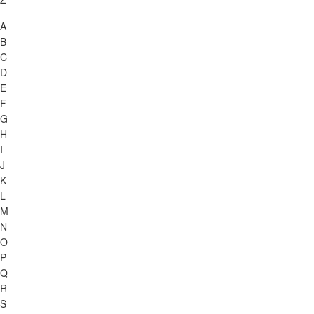
A
B
C
D
E
F
G
H
I
J
K
L
M
N
O
P
Q
R
S