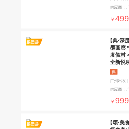
供应商：
499
￥
【典·深
墨画廊
度假村
全新悦
典
广州出发 | 3
供应商：
999
￥
【颂·美