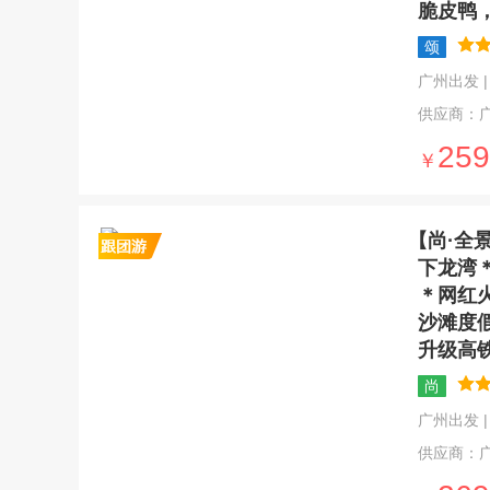
脆皮鸭
颂
广州出发 | 5
供应商：
259
￥
【尚·全
下龙湾
＊网红
沙滩度
升级高
尚
广州出发 | 5
供应商：