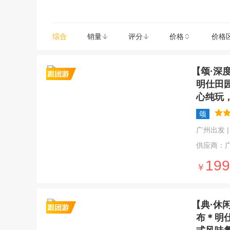
东兴(1)
乐业(1)
六枝特(1)
梧州(1)
罗城仫佬族自治县(1)
综合
销量
评分
价格
价格
防城港(1)
【颂·深
明仕田
心纯玩
颂
广州出发 | 4
供应商：
199
￥
【典·休
布＊明