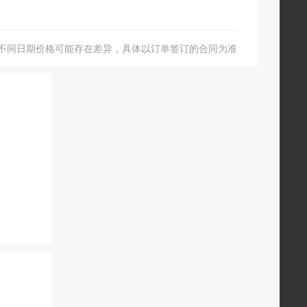
巴马(1)
平南(1)
县(1)
钦州(1)
不同日期价格可能存在差异，具体以订单签订的合同为准