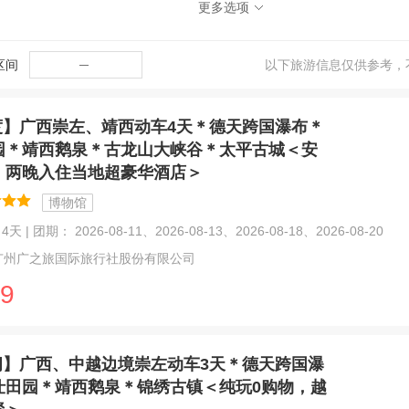
更多选项
六盘水(1)
凌云(1)
大化瑶族自治县(1)
安顺(1)
肇庆(1)
荔波(1)
贵州(1)
贵阳(1)
都安瑶族自治
区间
─
以下旅游信息仅供参考，
度】广西崇左、靖西动车4天＊德天跨国瀑布＊
园＊靖西鹅泉＊古龙山大峡谷＊太平古城＜安
，两晚入住当地超豪华酒店＞
博物馆
天 | 团期： 2026-08-11、2026-08-13、2026-08-18、2026-08-20
广州广之旅国际旅行社股份有限公司
9
闲】广西、中越边境崇左动车3天＊德天跨国瀑
仕田园＊靖西鹅泉＊锦绣古镇＜纯玩0购物，越