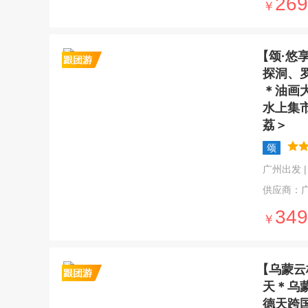
269
￥
【颂·悠
探洞、
＊油画
水上集
荔＞
颂
广州出发 | 5
供应商：
349
￥
【乌蒙云
天＊乌
德天跨