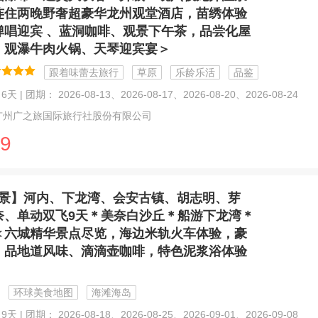
连住两晚野奢超豪华龙州观堂酒店，苗绣体验
弹唱迎宾 、蓝洞咖啡、观景下午茶，品尝化屋
、观瀑牛肉火锅、天琴迎宾宴＞
跟着味蕾去旅行
草原
乐龄乐活
品鉴
天 | 团期： 2026-08-13、2026-08-17、2026-08-20、2026-08-24
广州广之旅国际旅行社股份有限公司
9
景】河内、下龙湾、会安古镇、胡志明、芽
奈、单动双飞9天＊美奈白沙丘＊船游下龙湾＊
＜六城精华景点尽览，海边米轨火车体验，豪
，品地道风味、滴滴壶咖啡，特色泥浆浴体验
环球美食地图
海滩海岛
天 | 团期： 2026-08-18、2026-08-25、2026-09-01、2026-09-08