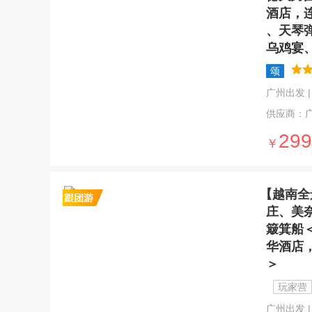
酒店，
、天琴
乌鸡宴
颂
广州出发 | 6
供应商：
299
￥
【越南全
庄、美
簸箕船
华酒店
＞
玩家营
广州出发 | 9