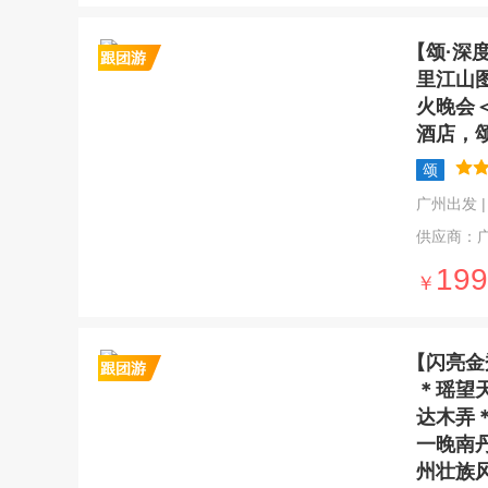
【颂·深
里江山
火晚会
酒店，
颂
广州出发 | 4
供应商：
199
￥
【闪亮金
＊瑶望
达木弄
一晚南
州壮族