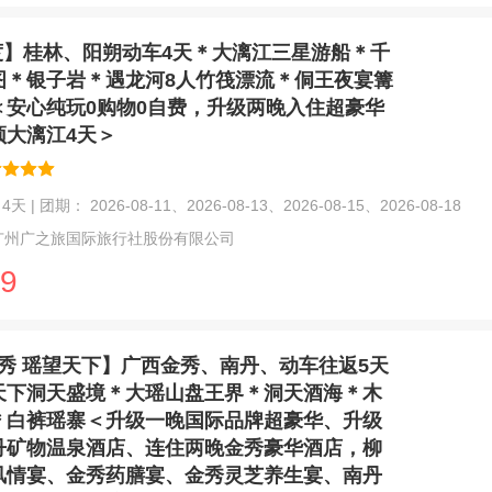
度】桂林、阳朔动车4天＊大漓江三星游船＊千
图＊银子岩＊遇龙河8人竹筏漂流＊侗王夜宴篝
＜安心纯玩0购物0自费，升级两晚入住超豪华
颂大漓江4天＞
天 | 团期： 2026-08-11、2026-08-13、2026-08-15、2026-08-18
广州广之旅国际旅行社股份有限公司
9
秀 瑶望天下】广西金秀、南丹、动车往返5天
天下洞天盛境＊大瑶山盘王界＊洞天酒海＊木
＊白裤瑶寨＜升级一晚国际品牌超豪华、升级
丹矿物温泉酒店、连住两晚金秀豪华酒店，柳
风情宴、金秀药膳宴、金秀灵芝养生宴、南丹