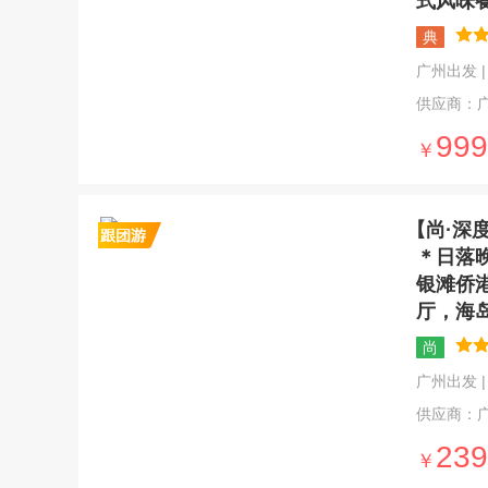
式风味
典
广州出发 | 3
供应商：
999
￥
【尚·深
＊日落
银滩侨
厅，海
尚
广州出发 | 4
供应商：
239
￥