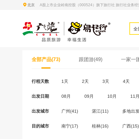
北京
A股上市企业岭南控股（000524）旗下旅行社 旅行社业务经营许
全
全部产品(73)
跟团游(49)
一家一团
行程天数
1天
2天
3天
4天
出发日期
08月
09月
10月
11
出发城市
广州(41)
湛江(11)
多地出发(
目的城市
南宁(17)
桂林(16)
广西(15)
河内(3)
越南(3)
龙胜各族自治