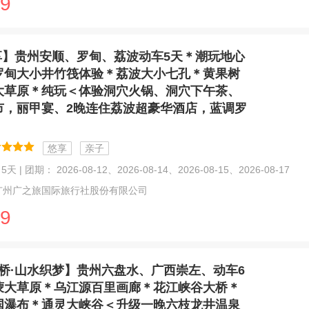
9
享】贵州安顺、罗甸、荔波动车5天＊潮玩地心
罗甸大小井竹筏体验＊荔波大小七孔＊黄果树
大草原＊纯玩＜体验洞穴火锅、洞穴下午茶、
市，丽甲宴、2晚连住荔波超豪华酒店，蓝调罗
悠享
亲子
天 | 团期： 2026-08-12、2026-08-14、2026-08-15、2026-08-17
广州广之旅国际旅行社股份有限公司
9
桥·山水织梦】贵州六盘水、广西崇左、动车6
蒙大草原＊乌江源百里画廊＊花江峡谷大桥＊
国瀑布＊通灵大峡谷＜升级一晚六枝龙井温泉