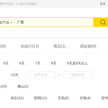
可证号：L-GD-CJ00004
登录
部产品
(6)
自由行(13)
酒店(1)
易起购(9)
5天
6天
7天
8天
9天及9天以上
月
12月
─
10)
佛山(1)
崇左(12)
阳朔(11)
百色(5)
北海(4)
贺州(
县(3)
上思(2)
南丹(2)
柳州(2)
涠洲岛(2)