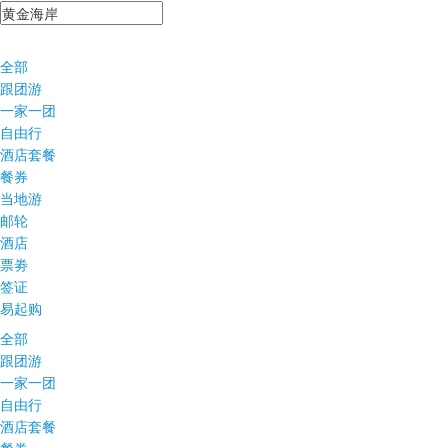
全部
跟团游
一家一团
自由行
酒店套餐
餐券
当地游
邮轮
酒店
票劵
签证
易起购
全部
跟团游
一家一团
自由行
酒店套餐