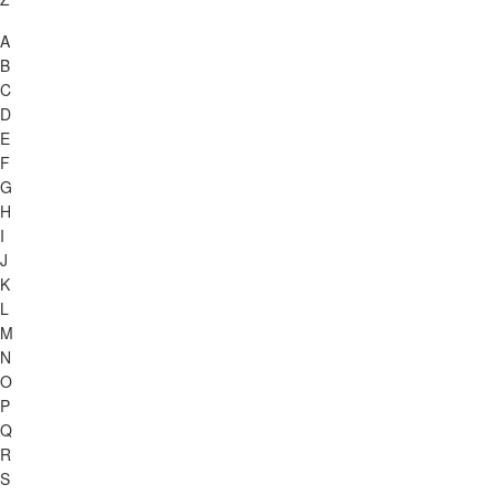
A
B
C
D
E
F
G
H
I
J
K
L
M
N
O
P
Q
R
S