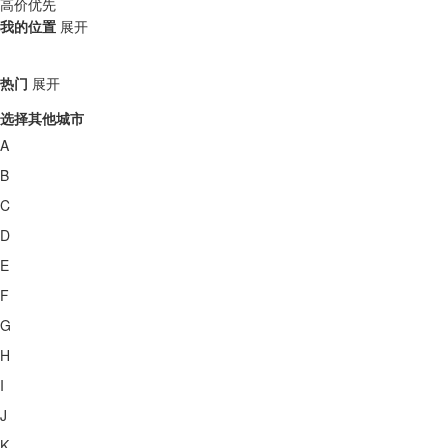
高价优先
我的位置
展开
热门
展开
选择其他城市
A
B
C
D
E
F
G
H
I
J
K