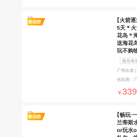
【火箭逐
5天＊
花岛＊
送海花
玩不购
海岛奇
广州出发 | 
供应商：
339
￥
【畅玩·
兰蒂斯
or玩水