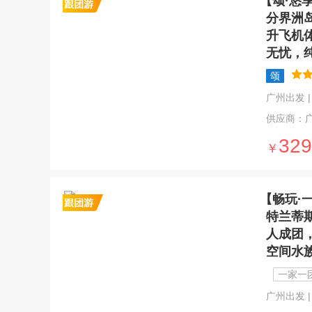
【颂·悠
分界洲
升飞机
无忧，
颂
广州出发 | 4
供应商：
329
￥
【畅玩·
特兰蒂
人成团
空间水
一家一
广州出发 | 4