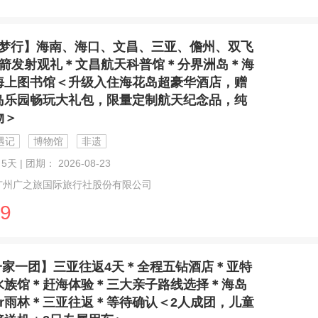
梦行】海南、海口、文昌、三亚、儋州、双飞
火箭发射观礼＊文昌航天科普馆＊分界洲岛＊海
海上图书馆＜升级入住海花岛超豪华酒店，赠
岛乐园畅玩大礼包，限量定制航天纪念品，纯
物＞
遇记
博物馆
非遗
5天 | 团期： 2026-08-23
广州广之旅国际旅行社股份有限公司
9
一家一团】三亚往返4天＊全程五钻酒店＊亚特
水族馆＊赶海体验＊三大亲子路线选择＊海岛
or雨林＊三亚往返＊等待确认＜2人成团，儿童