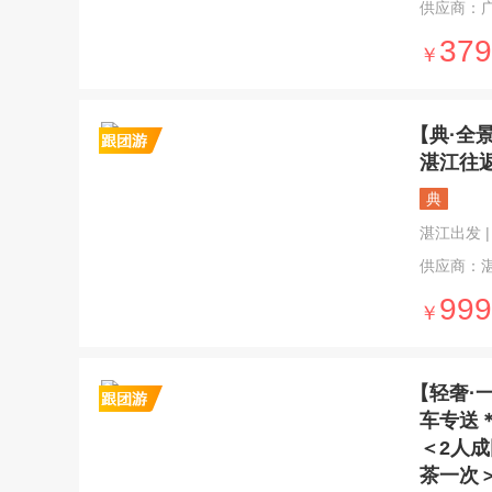
供应商：
379
￥
【典·全
湛江往
典
湛江出发 | 
供应商：
999
￥
【轻奢·
车专送
＜2人
茶一次