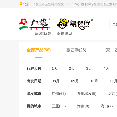
北京
A股上市企业岭南控股（000524）旗下旅行社 旅行社业务经营许
全
全部产品(68)
跟团游(26)
一家一团(
行程天数
1天
2天
3天
4天
出发日期
08月
09月
10月
11
出发城市
广州(62)
多地出发(5)
湛江(
目的城市
三亚(56)
海南(8)
海口(7)
湛江(1)
西沙群岛(1)