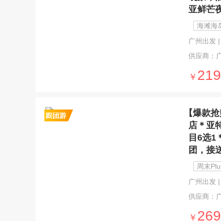
亚鲜芒
海滩海
广州出发 | 5
供应商：
219
￥
【爆款抢
店＊亚
目6选
团，接
周末Plu
广州出发 | 4
供应商：
269
￥