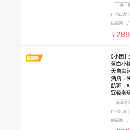
一家一
广州出发 | 4
供应商：
289
￥
【小团】
蓝白小
天自由
酒店，
航班，
亚轻奢
海岛奇
广州出发 | 4
供应商：