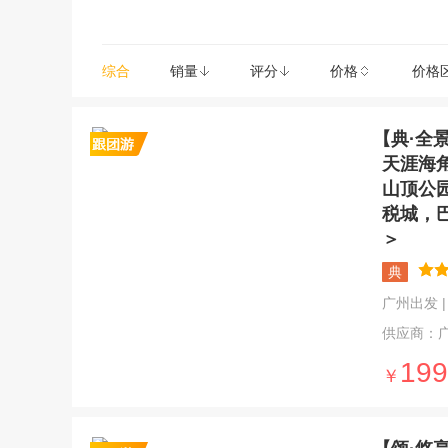
综合
销量
评分
价格
价格
【典·全
天涯海
山顶公
税城，
＞
典
广州出发 | 4
供应商：
199
￥