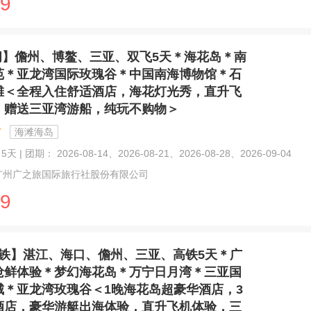
9
闲】儋州、博鳌、三亚、双飞5天＊海花岛＊南
苑＊亚龙湾国际玫瑰谷＊中国南海博物馆＊石
滩＜全程入住舒适酒店，海花灯光秀，直升飞
，赠送三亚湾游船，纯玩不购物＞
海滩海岛
天 | 团期： 2026-08-14、2026-08-21、2026-08-28、2026-09-04
广州广之旅国际旅行社股份有限公司
9
铁】湛江、海口、儋州、三亚、高铁5天＊广
抢鲜体验＊梦幻海花岛＊万宁日月湾＊三亚国
城＊亚龙湾玫瑰谷＜1晚海花岛超豪华酒店，3
酒店，豪华游艇出海体验，直升飞机体验，三