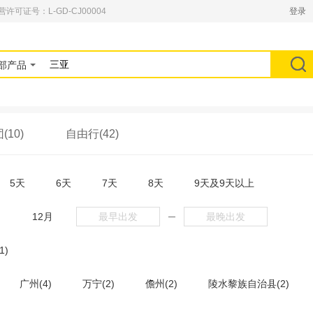
可证号：L-GD-CJ00004
登录
部产品
10)
自由行(42)
5天
6天
7天
8天
9天及9天以上
月
12月
─
1)
广州(4)
万宁(2)
儋州(2)
陵水黎族自治县(2)