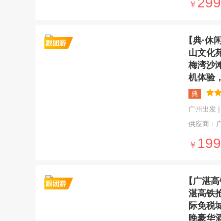
299
￥
【典·休
山文化
梅湾沙
机体验
典
广州出发 | 5
供应商：
199
￥
【广湛高
湛高铁
际免税
晚豪华