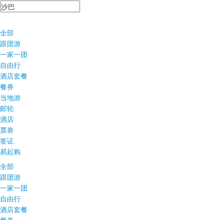
全部
跟团游
一家一团
自由行
酒店套餐
餐券
当地游
邮轮
酒店
票劵
签证
易起购
全部
跟团游
一家一团
自由行
酒店套餐