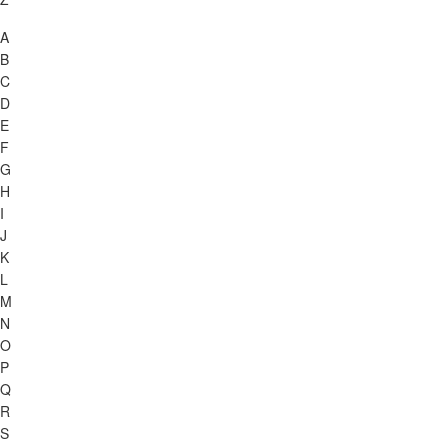
A
B
C
D
E
F
G
H
I
J
K
L
M
N
O
P
Q
R
S