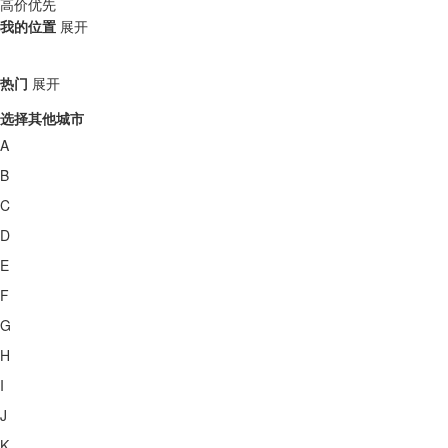
高价优先
我的位置
展开
热门
展开
选择其他城市
A
B
C
D
E
F
G
H
I
J
K