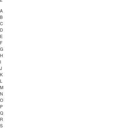
A
B
C
D
E
F
G
H
I
J
K
L
M
N
O
P
Q
R
S