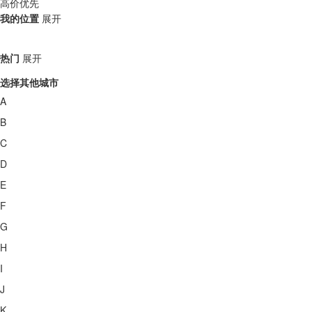
高价优先
我的位置
展开
热门
展开
选择其他城市
A
B
C
D
E
F
G
H
I
J
K