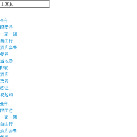
全部
跟团游
一家一团
自由行
酒店套餐
餐券
当地游
邮轮
酒店
票劵
签证
易起购
全部
跟团游
一家一团
自由行
酒店套餐