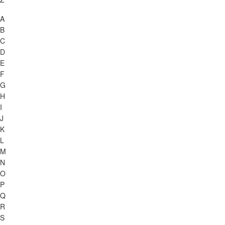
A
B
C
D
E
F
G
H
I
J
K
L
M
N
O
P
Q
R
S