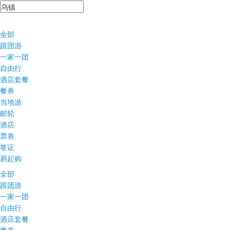
全部
跟团游
一家一团
自由行
酒店套餐
餐券
当地游
邮轮
酒店
票劵
签证
易起购
全部
跟团游
一家一团
自由行
酒店套餐