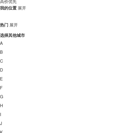
高价优先
我的位置
展开
热门
展开
选择其他城市
A
B
C
D
E
F
G
H
I
J
K